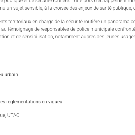
lité publique et de sécurité routière. Entre pots d’échappement 
nu un sujet sensible, à la croisée des enjeux de santé publique, d
ts territoriaux en charge de la sécurité routière un panorama co
ace au témoignage de responsables de police municipale confron
ention et de sensibilisation, notamment auprès des jeunes usage
eu urbain
.
les réglementations en vigueur
ique, UTAC