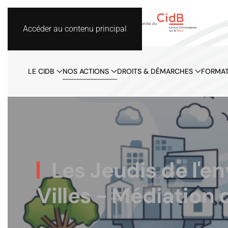
Accéder au contenu principal
LE CIDB
NOS ACTIONS
DROITS & DÉMARCHES
FORMAT
Les Jeudis de l'e
Villes - Médiation 