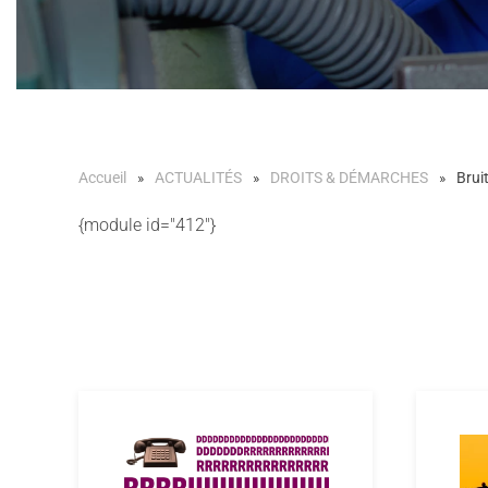
Accueil
ACTUALITÉS
DROITS & DÉMARCHES
Bruit
{module id="412"}