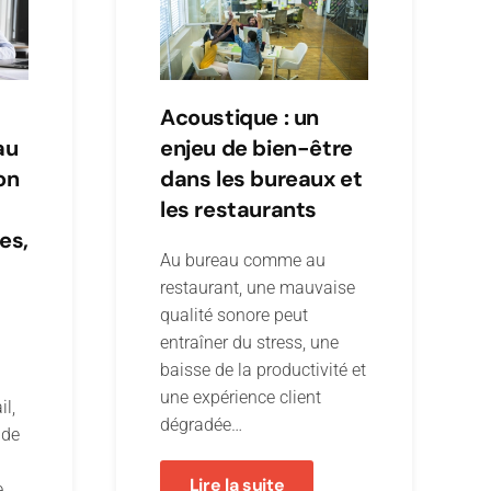
Acoustique : un
au
enjeu de bien-être
on
dans les bureaux et
les restaurants
es,
Au bureau comme au
restaurant, une mauvaise
qualité sonore peut
entraîner du stress, une
baisse de la productivité et
une expérience client
il,
dégradée…
 de
Lire la suite
e