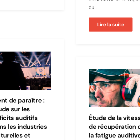
du…
Lire la suite
ent de paraître :
ude sur les
icits auditifs
Étude de la vites
ns les industries
de récupération 
lturelles et
la fatigue auditive