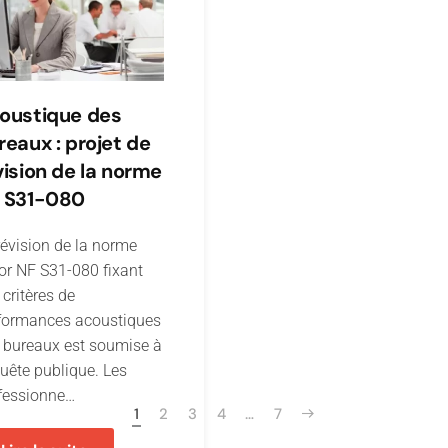
oustique des
reaux : projet de
vision de la norme
 S31-080
révision de la norme
or NF S31-080 fixant
 critères de
formances acoustiques
 bureaux est soumise à
uête publique. Les
fessionne…
1
2
3
4
…
7