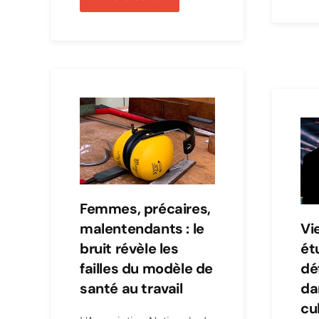
Femmes, précaires,
malentendants : le
Vi
bruit révèle les
ét
failles du modèle de
déf
santé au travail
da
cu