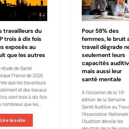
s travailleurs du
Pour 58% des
 trois à dix fois
femmes, le bruit 
us exposés au
travail dégrade n
uit que les autres
seulement leurs
capacités auditiv
 étude de Santé
mais aussi leur
lique France de 2026
santé mentale
tre que les travailleurs
bâtiment et des travaux
À l’occasion de la 10ᵉ
lics sont trois à dix fois
édition de la Semaine
s nombreux que les…
Santé Auditive au Trava
l’Association Nationale
Lire la suite
l’Audition dévoile les
résultats de la 9e vagu