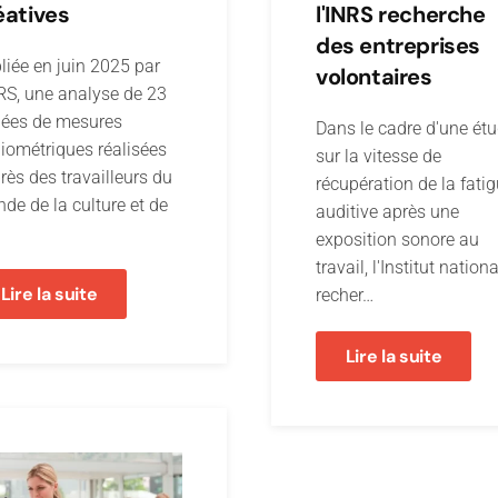
éatives
l'INRS recherche
des entreprises
liée en juin 2025 par
volontaires
NRS, une analyse de 23
ées de mesures
Dans le cadre d'une ét
iométriques réalisées
sur la vitesse de
rès des travailleurs du
récupération de la fati
de de la culture et de
auditive après une
exposition sonore au
travail, l'Institut nation
Lire la suite
recher…
Lire la suite