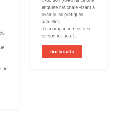
l’Audition (ANA) lance une
enquête nationale visant à
évaluer les pratiques
actuelles
d’accompagnement des
ude
personnes souff…
gue
Lire la suite
al de