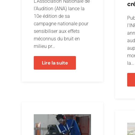
L’Association Nationale de
cr
l’Audition (ANA) lance la
10e édition de sa
Pub
campagne nationale pour
l'I
sensibiliser aux effets
ann
méconnus du bruit en
aud
milieu pr…
aup
mon
Lire la suite
la…