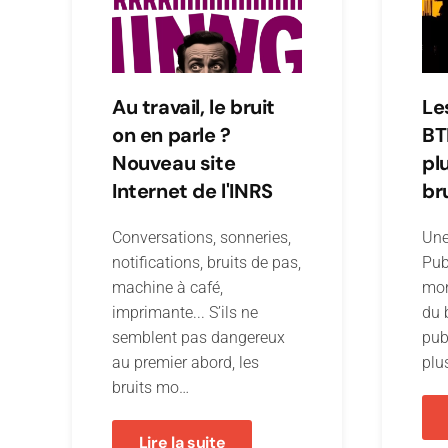
Au travail, le bruit
Le
on en parle ?
BTP
Nouveau site
pl
Internet de l'INRS
br
Conversations, sonneries,
Une
notifications, bruits de pas,
Pub
machine à café,
mon
imprimante... S’ils ne
du 
semblent pas dangereux
pub
au premier abord, les
plu
bruits mo…
Lire la suite