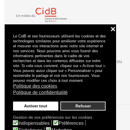
❌
Le CidB et ses fournisseurs utilisent les cookies et des
technologies similaires pour améliorer votre expérience
et mesurer vos interactions avec notre site internet et
nos services. Nous pouvons ainsi vous fournir des
informations pertinentes dans le cadre de vos
recherches et dans les contenus diffusées sur notre
La
certification
qualité a été délivrée au titre de la ou
site. Si cela vous convient, cliquez sur « Activer tout ».
des catégories d'actions suivantes : actions de
Vous pouvez aussi cliquer sur « Personnaliser » pour
formation.
restreindre le partage et voir nos fournisseurs. Vous
pouvez modifier ces choix à tout moment.
Politique des cookies
Politique de confidentialité
Activer tout
Refuser
Gestion de vos préférences sur les cookies
Politique de confidentialité
Mentions légales
Indispensables
Préférences