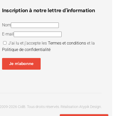
Inscription à notre lettre d'information
Nom
E-mail
J’ai lu et j’accepte les
Termes et conditions
et la
Politique de confidentialité
Je m'abonne
2009-
2026
CidB. Tous droits réservés.
Réalisation
Atypik Design
.