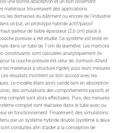
fois une bonne absorption et un bon isolement
s matériaux trouveraient des applications
ans les domaines du bâtiment ou encore de l’industrie
Dans ce but, un prototype hybride actif/passif
aut-parleur de faible épaisseur (2,6 cm) placé à
e couche poreuse a été étudié. Ce système est testé en
male dans un tube de 7 cm de diamètre. Les matrices
es constituants sont calculées analytiquement (le
 pour la couche poreuse est celui de Jonhson-Allard
 les matériaux à structure rigide), puis leurs mesures
. Les résultats montrent un bon accord avec les
ques. Le modèle étant alors validé tant en absorption
ssion, des simulations des comportements passifs et
ème complet sont alors effectuées. Puis, des mesures
stème complet sont réalisées dans le tube avec ou
leur en fonctionnement. Finalement, des simulations
btenu par un système hybride double (système à deux
 sont conduites afin d’aider à la conception de