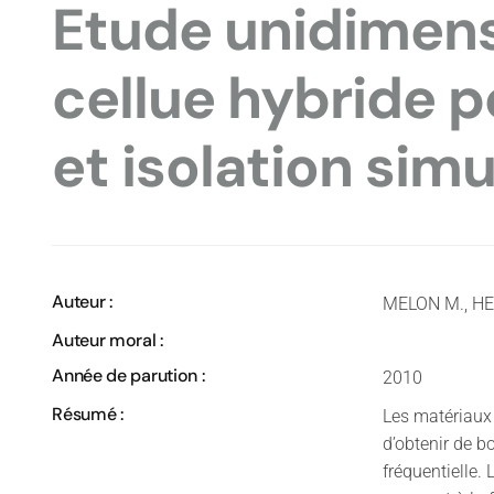
Etude unidimens
cellue hybride 
et isolation sim
Auteur :
MELON M., HE
Auteur moral :
Année de parution :
2010
Résumé :
Les matériaux
d’obtenir de 
fréquentielle.