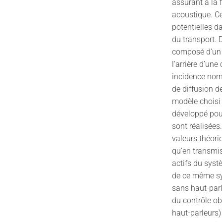
assurant à la 
acoustique. Ce
potentielles d
du transport. 
composé d’un h
l’arrière d’un
incidence nor
de diffusion d
modèle choisi
développé pour
sont réalisées
valeurs théori
qu’en transmi
actifs du syst
de ce même sy
sans haut-par
du contrôle o
haut-parleurs)