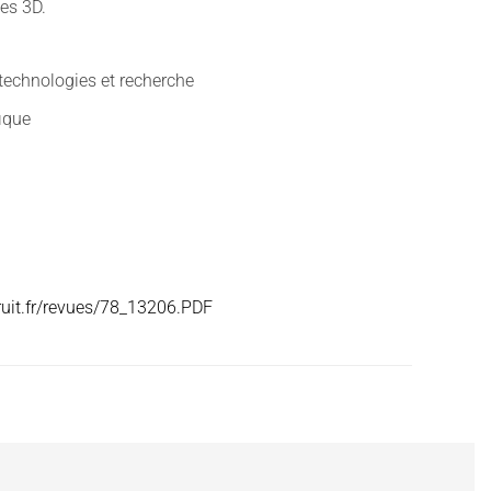
des 3D.
technologies et recherche
fique
ruit.fr/revues/78_13206.PDF