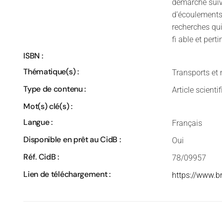
démarche suiv
d’écoulements 
recherches qu
fi able et perti
ISBN :
Thématique(s) :
Transports et 
Type de contenu :
Article scienti
Mot(s) clé(s) :
Langue :
Français
Disponible en prêt au CidB :
Oui
Réf. CidB :
78/09957
Lien de téléchargement :
https://www.b