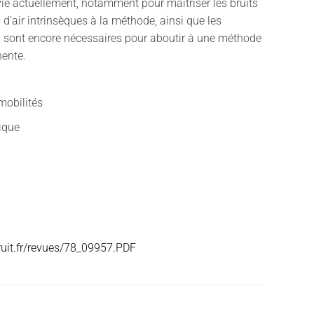
ie actuellement, notamment pour maîtriser les bruits
d’air intrinsèques à la méthode, ainsi que les
i sont encore nécessaires pour aboutir à une méthode
nente.
mobilités
fique
ruit.fr/revues/78_09957.PDF