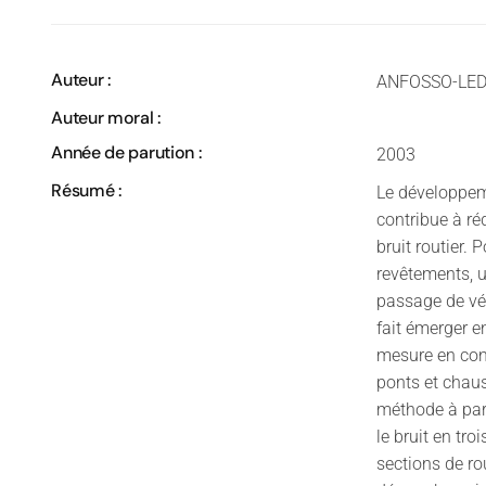
Auteur :
ANFOSSO-LEDE
Auteur moral :
Année de parution :
2003
Résumé :
Le développem
contribue à réd
bruit routier.
revêtements, 
passage de véh
fait émerger e
mesure en cont
ponts et chaus
méthode à part
le bruit en tr
sections de ro