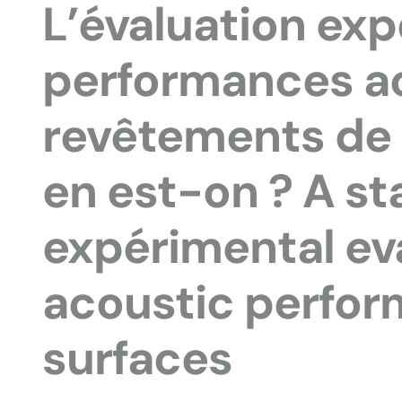
L’évaluation ex
performances a
revêtements de 
en est-on ? A sta
expérimental ev
acoustic perfor
surfaces