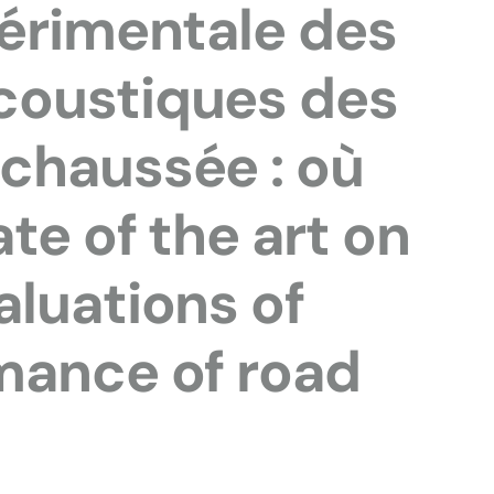
périmentale des
coustiques des
chaussée : où
te of the art on
aluations of
mance of road