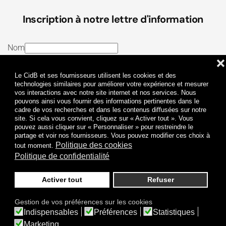
Inscription à notre lettre d'information
Nom
❌
E-mail
Le CidB et ses fournisseurs utilisent les cookies et des
J’ai lu et j’accepte les
Termes et conditions
et la
technologies similaires pour améliorer votre expérience et mesurer
vos interactions avec notre site internet et nos services. Nous
Politique de confidentialité
pouvons ainsi vous fournir des informations pertinentes dans le
cadre de vos recherches et dans les contenus diffusées sur notre
site. Si cela vous convient, cliquez sur « Activer tout ». Vous
Je m'abonne
pouvez aussi cliquer sur « Personnaliser » pour restreindre le
partage et voir nos fournisseurs. Vous pouvez modifier ces choix à
Politique des cookies
tout moment.
Politique de confidentialité
Activer tout
Refuser
Politique de confidentialité
Mentions légales
Gestion de vos préférences sur les cookies
© 2009-
2026
CidB. Tous droits réservés.
Indispensables
Préférences
Statistiques
Réalisation
Atypik Design
.
Une question sur le bruit ?
Marketing