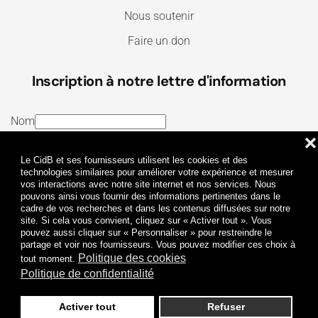
Nous soutenir
Faire un don
Inscription à notre lettre d'information
Nom
❌
E-mail
Le CidB et ses fournisseurs utilisent les cookies et des
J’ai lu et j’accepte les
Termes et conditions
et la
technologies similaires pour améliorer votre expérience et mesurer
vos interactions avec notre site internet et nos services. Nous
Politique de confidentialité
pouvons ainsi vous fournir des informations pertinentes dans le
cadre de vos recherches et dans les contenus diffusées sur notre
site. Si cela vous convient, cliquez sur « Activer tout ». Vous
Je m'abonne
pouvez aussi cliquer sur « Personnaliser » pour restreindre le
partage et voir nos fournisseurs. Vous pouvez modifier ces choix à
Politique des cookies
tout moment.
Politique de confidentialité
Activer tout
Refuser