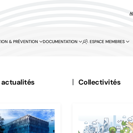
A
ION & PRÉVENTION
DOCUMENTATION
ESPACE MEMBRES
Le CidB propose une
ormation au constat d
bruits de voisinage
actualités
Collectivités
Découvrez notre catalogue