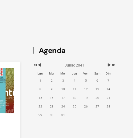
Agenda
Année
Mois
Mois
Année
Juillet 2041
précédente
précédent
suivant
suivante
Lun
Mar
Mer
Jeu
Ven
Sam
Dim
1
2
3
4
5
6
7
8
9
10
11
12
13
14
15
16
17
18
19
20
21
22
23
24
25
26
27
28
29
30
31