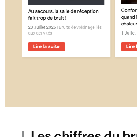
Confor
ns
Au secours, la salle de réception
quand i
fait trop de bruit !
chaleur
 liés
20 Juillet 2026
|
Bruits de voisinage liés
aux activités
1 Juille
Lire la suite
Lire 
Les chiffres du br