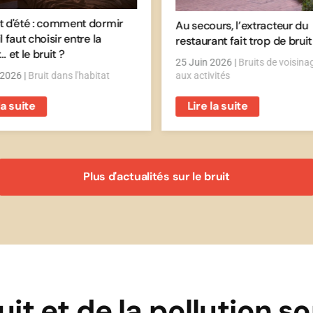
t d'été : comment dormir
Au secours, l’extracteur du
l faut choisir entre la
restaurant fait trop de bruit 
… et le bruit ?
25 Juin 2026
|
Bruits de voisinag
t 2026
|
Bruit dans l'habitat
aux activités
la suite
Lire la suite
Plus d'actualités sur le bruit
uit et de la pollution s