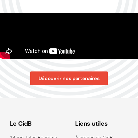
Découvrir nos partenaires
Le CidB
Liens utiles
14 rue Jules Bourdais
À propos du CidB