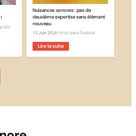
Nuisances sonores : pas de
Envir
deuxième expertise sans élément
!
cultu
nouveau
e liés
9 Jui
15 Juin 2026
|
Bruit dans l'habitat
sonor
Lire la suite
Lir
onore