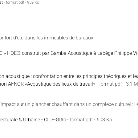
iat
- format pdf - 959 Ko
confort d’été dans les immeubles de bureaux
C » HQE® construit par Gamba Acoustique à Labège Philippe Vign
acoustique : confrontation entre les principes théoriques et leur
ion AFNOR «Acoustique des lieux de travail»
- format pdf - 3,1 
 d’impact sur un plancher chauffant dans un complexe culturel : 
tecturale & Urbaine - CICF-GIAc
- format pdf - 608 Ko