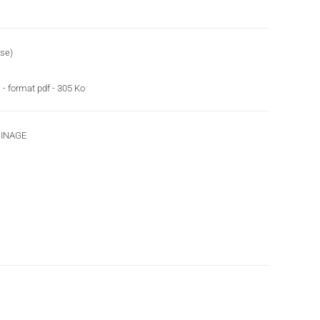
use)
s
- format pdf - 305 Ko
SINAGE