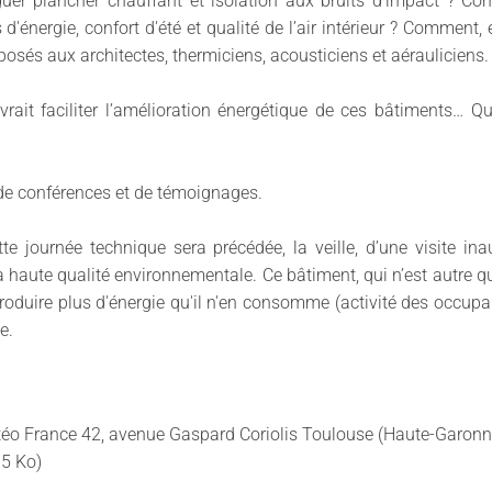
r plancher chauffant et isolation aux bruits d’impact ? Comm
nergie, confort d'été et qualité de l’air intérieur ? Comment, e
posés aux architectes, thermiciens, acousticiens et aérauliciens
ait faciliter l’amélioration énergétique de ces bâtiments… Qu’e
de conférences et de témoignages.
tte journée technique sera précédée, la veille, d’une visite ina
haute qualité environnementale. Ce bâtiment, qui n’est autre 
produire plus d'énergie qu'il n'en consomme (activité des occupan
e.
étéo France 42, avenue Gaspard Coriolis Toulouse (Haute-Garonn
15 Ko)