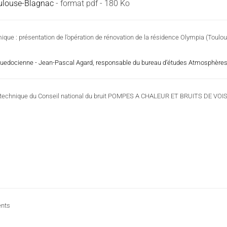
oulouse-Blagnac
- format pdf - 180 Ko
hermique : présentation de l’opération de rénovation de la résidence Olympia (Toulo
anguedocienne - Jean-Pascal Agard, responsable du bureau d’études Atmosphère
 technique du Conseil national du bruit POMPES A CHALEUR ET BRUITS DE VOI
ents