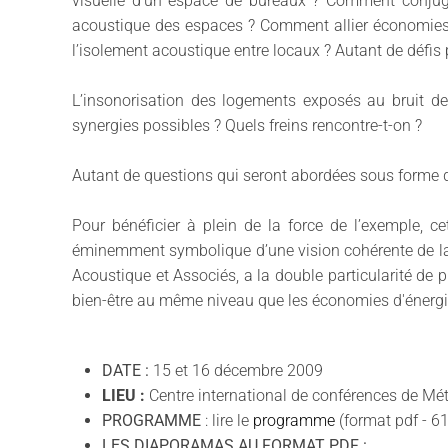
visuelle d’un espace de bureaux ? Comment conjugue
acoustique des espaces ? Comment allier économies d'é
l’isolement acoustique entre locaux ? Autant de défis 
L’insonorisation des logements exposés au bruit devr
synergies possibles ? Quels freins rencontre-t-on ?
Autant de questions qui seront abordées sous forme 
Pour bénéficier à plein de la force de l’exemple, ce
éminemment symbolique d’une vision cohérente de la 
Acoustique et Associés, a la double particularité de 
bien-être au même niveau que les économies d'énergi
DATE :
15 et 16 décembre 2009
LIEU :
Centre international de conférences de M
PROGRAMME
: lire le
programme
(format pdf - 6
LES DIAPORAMAS AU FORMAT PDF :