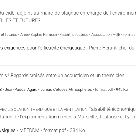
u cidb, adjoint au maire de blagnac en charge de l’environne
ELLES ET FUTURES
et futures
-
Anne-Sophie Perrissin-Fabert, directrice - Association HQE - format 
s exigences pour l’efficacité énergétique
- Pierre Hérant, chef 
amis ! Regards croisés entre un acousticien et un thermicien
B - Jean-Pascal Agard - bureau d’études Atmosphères - format pdf - 945 Ko
Faisabilité économique
VEC L'ISOLATION THERMIQUE ET LA VENTILATION
sentation de l’expérimentation menée à Marseille, Toulouse et Lyon
hysiques
- MEEDDM - format pdf - 384 Ko